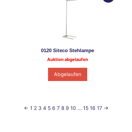
0120 Siteco Stehlampe
Auktion abgelaufen
Abgelaufen
←
1
2
3
4
5
6
7
8
9
10
…
15
16
17
→