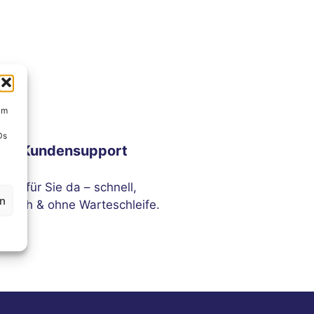
um
Ds
ser Kundensupport
sind für Sie da – schnell,
en
ndlich & ohne Warteschleife.