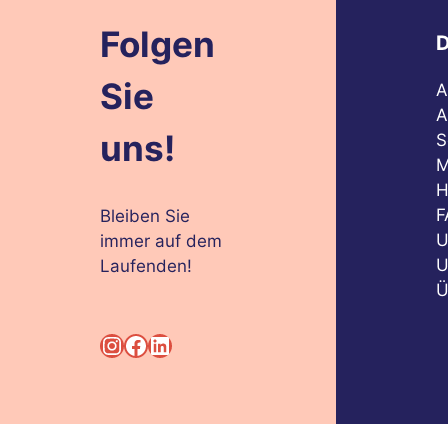
Folgen
D
Sie
A
A
uns!
S
M
H
F
Bleiben Sie
U
immer auf dem
U
Laufenden!
Ü
Instagram
Facebook
LinkedIn