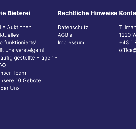
ie Bieterei
Rechtliche Hinweise
Konta
lle Auktionen
Datenschutz
Tillma
ktuelles
AGB's
1220 W
o funktionierts!
Impressum
+43 1 
it uns versteigern!
office@
äufig gestellte Fragen -
AQ
nser Team
nsere 10 Gebote
ber Uns