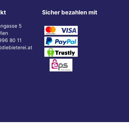
kt
Sicher bezahlen mit
nngasse 5
ien
996 80 11
diebieterei.at