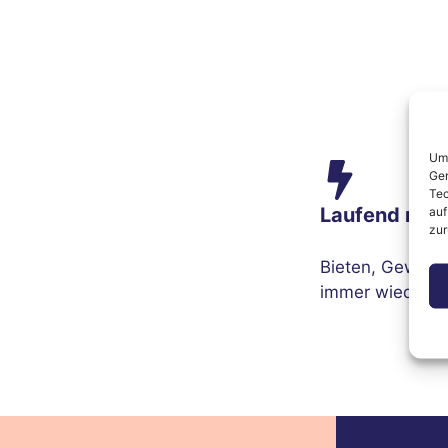
Um 
Ger
Tec
Laufend neu
auf
zur
Bieten, Gewinn
immer wieder n