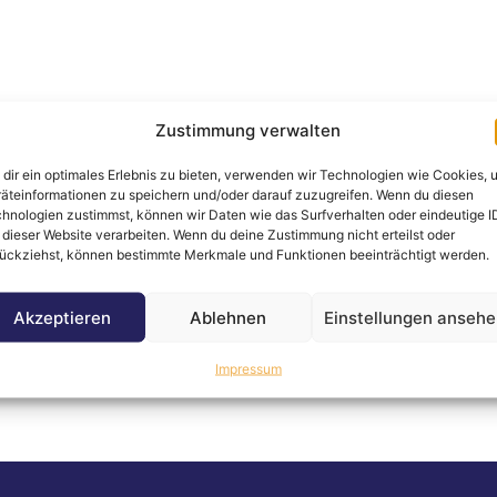
Zustimmung verwalten
dir ein optimales Erlebnis zu bieten, verwenden wir Technologien wie Cookies, 
äteinformationen zu speichern und/oder darauf zuzugreifen. Wenn du diesen
hnologien zustimmst, können wir Daten wie das Surfverhalten oder eindeutige I
e Auktionen
Professionelle Auktionen
Un
 dieser Website verarbeiten. Wenn du deine Zustimmung nicht erteilst oder
ückziehst, können bestimmte Merkmale und Funktionen beeinträchtigt werden.
en und Sparen -
Bei uns läuft’s fair & easy –
Wir 
Akzeptieren
Ablehnen
Einstellungen anseh
eu erleben.
geprüfte Qualität, echte
freu
Schnäppchen.
Impressum