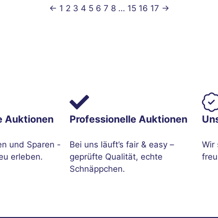
←
1
2
3
4
5
6
7
8
…
15
16
17
→
e Auktionen
Professionelle Auktionen
Un
en und Sparen -
Bei uns läuft’s fair & easy –
Wir 
eu erleben.
geprüfte Qualität, echte
freu
Schnäppchen.