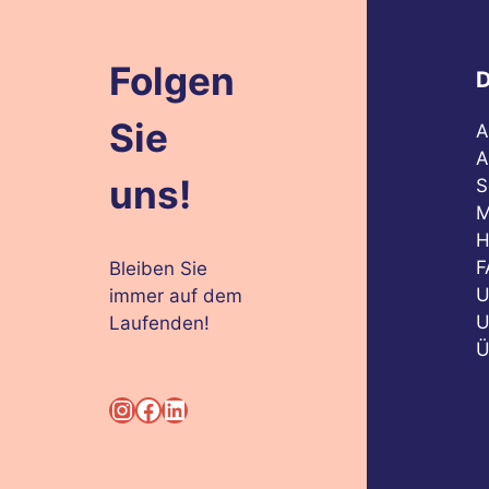
Folgen
D
Sie
A
A
uns!
S
M
H
F
Bleiben Sie
U
immer auf dem
U
Laufenden!
Ü
Instagram
Facebook
LinkedIn