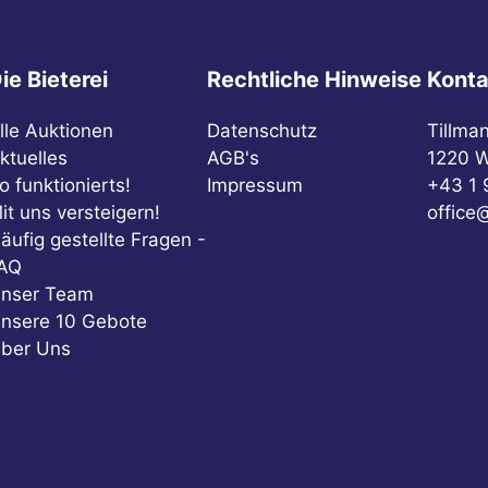
ie Bieterei
Rechtliche Hinweise
Konta
lle Auktionen
Datenschutz
Tillma
ktuelles
AGB's
1220 W
o funktionierts!
Impressum
+43 1 
it uns versteigern!
office@
äufig gestellte Fragen -
AQ
nser Team
nsere 10 Gebote
ber Uns