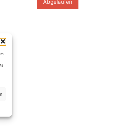
Abgelaufen
um
Ds
en