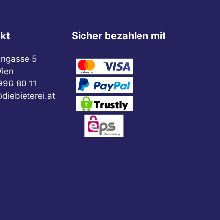
kt
Sicher bezahlen mit
nngasse 5
ien
996 80 11
diebieterei.at