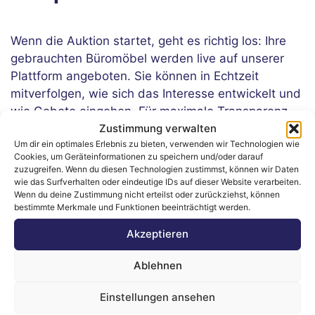
Wenn die Auktion startet, geht es richtig los: Ihre
gebrauchten Büromöbel werden live auf unserer
Plattform angeboten. Sie können in Echtzeit
mitverfolgen, wie sich das Interesse entwickelt und
wie Gebote eingehen. Für maximale Transparenz
informieren wir Sie regelmäßig über den Stand –
Zustimmung verwalten
Um dir ein optimales Erlebnis zu bieten, verwenden wir Technologien wie
und beantworten alle Fragen, die während der
Cookies, um Geräteinformationen zu speichern und/oder darauf
Auktion aufkommen könnten.
zuzugreifen. Wenn du diesen Technologien zustimmst, können wir Daten
wie das Surfverhalten oder eindeutige IDs auf dieser Website verarbeiten.
Wenn du deine Zustimmung nicht erteilst oder zurückziehst, können
bestimmte Merkmale und Funktionen beeinträchtigt werden.
5.
Abholung der verkauften
Akzeptieren
Artikel – unkompliziert und
organisier
Ablehnen
Einstellungen ansehen
Sobald die Auktion abgeschlossen ist, organisieren