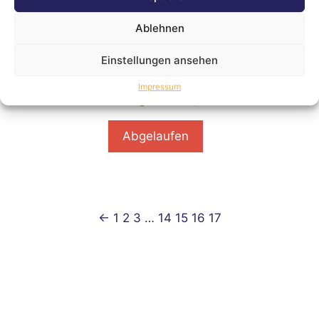
Ablehnen
Einstellungen ansehen
Verpackungsmate Kartons
Impressum
Gewinngebot
:
€
51,00
Abgelaufen
←
1
2
3
…
14
15
16
17