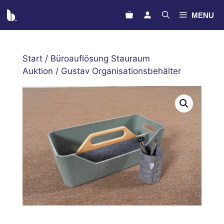
Zum
MENU
Inhalt
springen
Start
/
Büroauflösung Stauraum
Auktion
/ Gustav Organisationsbehälter