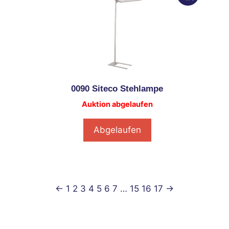
0090 Siteco Stehlampe
Auktion abgelaufen
Abgelaufen
←
1
2
3
4
5
6
7
…
15
16
17
→