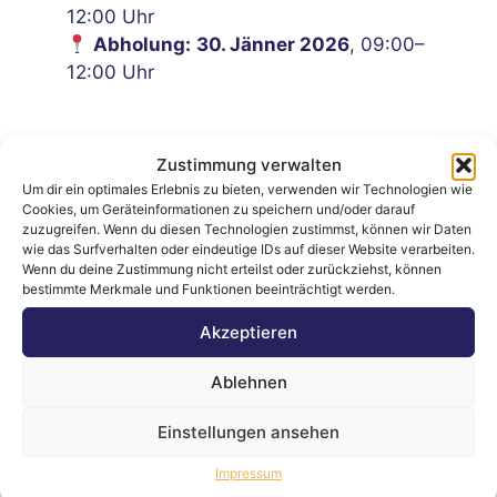
12:00 Uhr
Abholung:
30. Jänner 2026
, 09:00–
12:00 Uhr
Zustimmung verwalten
Um dir ein optimales Erlebnis zu bieten, verwenden wir Technologien wie
Cookies, um Geräteinformationen zu speichern und/oder darauf
zuzugreifen. Wenn du diesen Technologien zustimmst, können wir Daten
wie das Surfverhalten oder eindeutige IDs auf dieser Website verarbeiten.
Laufend neue
Professionelle
Wenn du deine Zustimmung nicht erteilst oder zurückziehst, können
bestimmte Merkmale und Funktionen beeinträchtigt werden.
Auktionen
Auktionen
Akzeptieren
Bieten, Gewinnen
Bei uns läuft’s fair &
Ablehnen
und Sparen - immer
easy – geprüfte
wieder neu erleben.
Qualität, echte
Einstellungen ansehen
Schnäppchen.
Impressum