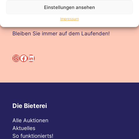
Einstellungen ansehen
Folgen Sie uns!
Impressum
Bleiben Sie immer auf dem Laufenden!
Instagram
Facebook
LinkedIn
Die Bieterei
Alle Auktionen
Aktuelles
So funktionierts!