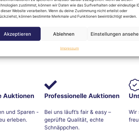
hnologien zustimmst, können wir Daten wie das Surfverhalten oder eindeutige I
 dieser Website verarbeiten. Wenn du deine Zustimmung nicht erteilst oder
 kompakten Organisationsbehälter
Gustav
.
ückziehst, können bestimmte Merkmale und Funktionen beeinträchtigt werden.
der im Homeoffice: Der Behälter überzeugt durch durch
Akzeptieren
Ablehnen
Einstellungen anseh
 harmonisch in moderne Arbeitsumgebungen ein und sorg
Impressum
e Auktionen
Professionelle Auktionen
Un
en und Sparen -
Bei uns läuft’s fair & easy –
Wir 
eu erleben.
geprüfte Qualität, echte
freu
Schnäppchen.