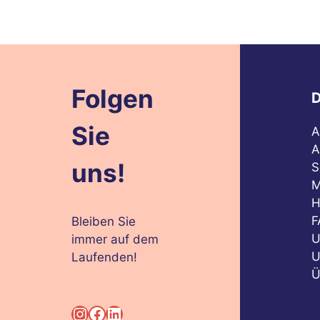
Folgen
D
Sie
A
A
uns!
S
M
H
F
Bleiben Sie
U
immer auf dem
U
Laufenden!
Ü
Instagram
Facebook
LinkedIn