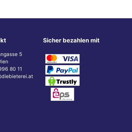
kt
Sicher bezahlen mit
nngasse 5
ien
996 80 11
diebieterei.at