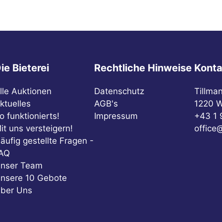
ie Bieterei
Rechtliche Hinweise
Konta
lle Auktionen
Datenschutz
Tillma
ktuelles
AGB's
1220 W
o funktionierts!
Impressum
+43 1 
it uns versteigern!
office@
äufig gestellte Fragen -
AQ
nser Team
nsere 10 Gebote
ber Uns