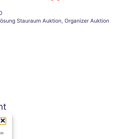
0
lösung Stauraum Auktion
,
Organizer Auktion
ht
um