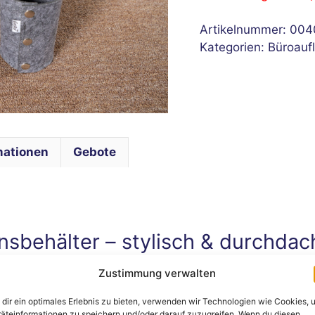
Artikelnummer:
004
Kategorien:
Büroauf
mationen
Gebote
sbehälter – stylisch & durchdac
Zustimmung verwalten
 Uhr
00 Uhr
dir ein optimales Erlebnis zu bieten, verwenden wir Technologien wie Cookies, 
2:00 Uhr
äteinformationen zu speichern und/oder darauf zuzugreifen. Wenn du diesen