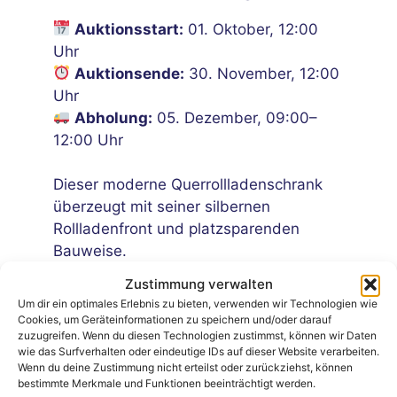
Auktionsstart:
01. Oktober, 12:00
Uhr
Auktionsende:
30. November, 12:00
Uhr
Abholung:
05. Dezember, 09:00–
12:00 Uhr
Dieser moderne Querrollladenschrank
überzeugt mit seiner silbernen
Rollladenfront und platzsparenden
Bauweise.
Die horizontal laufende Rolllade
Zustimmung verwalten
ermöglicht einen schnellen und
Um dir ein optimales Erlebnis zu bieten, verwenden wir Technologien wie
bequemen Zugriff auf den Innenraum –
Cookies, um Geräteinformationen zu speichern und/oder darauf
zuzugreifen. Wenn du diesen Technologien zustimmst, können wir Daten
ideal für Büro, Empfangsbereich oder
wie das Surfverhalten oder eindeutige IDs auf dieser Website verarbeiten.
Homeoffice.
Wenn du deine Zustimmung nicht erteilst oder zurückziehst, können
bestimmte Merkmale und Funktionen beeinträchtigt werden.