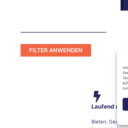
FILTER ANWENDEN
Um 
Ger
Tec
auf
zur
Laufend neu
Bieten, Gewinn