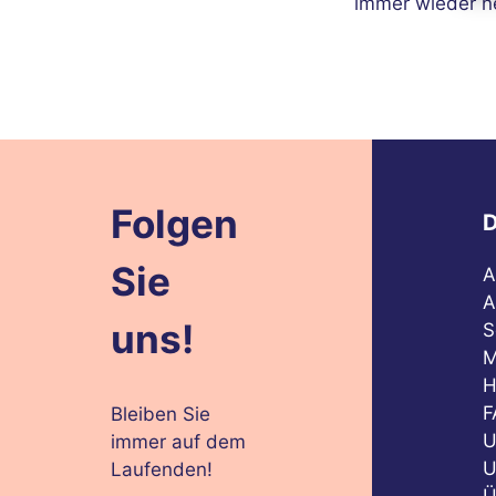
immer wieder n
Folgen
D
Sie
A
A
uns!
S
M
H
F
Bleiben Sie
U
immer auf dem
U
Laufenden!