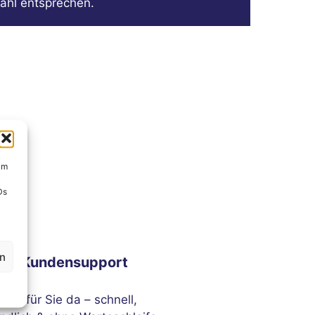
ahl entsprechen.
um
Ds
en
ser Kundensupport
sind für Sie da – schnell,