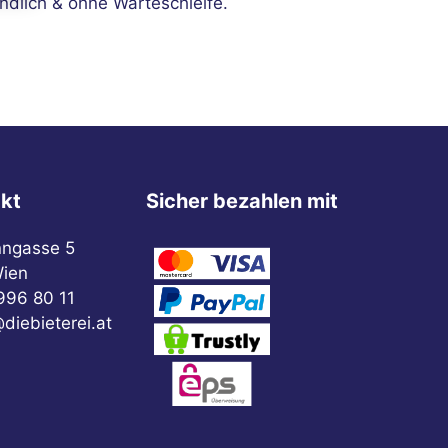
ndlich & ohne Warteschleife.
kt
Sicher bezahlen mit
nngasse 5
ien
996 80 11
diebieterei.at