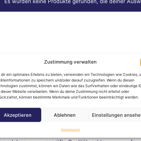
Es wurden keine Produkte gefunden, die deiner Ausw
Zustimmung verwalten
dir ein optimales Erlebnis zu bieten, verwenden wir Technologien wie Cookies, 
äteinformationen zu speichern und/oder darauf zuzugreifen. Wenn du diesen
hnologien zustimmst, können wir Daten wie das Surfverhalten oder eindeutige I
 dieser Website verarbeiten. Wenn du deine Zustimmung nicht erteilst oder
ückziehst, können bestimmte Merkmale und Funktionen beeinträchtigt werden.
Akzeptieren
Ablehnen
Einstellungen anseh
e Auktionen
Professionelle Auktionen
Un
Impressum
en und Sparen -
Bei uns läuft’s fair & easy –
Wir 