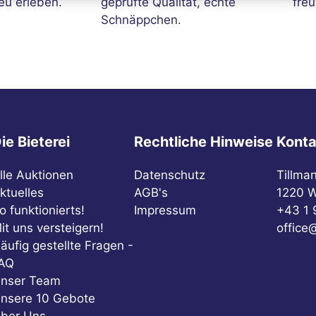
eu erleben.
geprüfte Qualität, echte
freu
Schnäppchen.
ie Bieterei
Rechtliche Hinweise
Konta
lle Auktionen
Datenschutz
Tillma
ktuelles
AGB's
1220 W
o funktionierts!
Impressum
+43 1 
it uns versteigern!
office@
äufig gestellte Fragen -
AQ
nser Team
nsere 10 Gebote