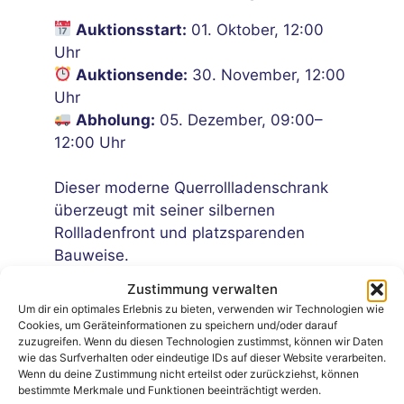
Auktionsstart:
01. Oktober, 12:00
Uhr
Auktionsende:
30. November, 12:00
Uhr
Abholung:
05. Dezember, 09:00–
12:00 Uhr
Dieser moderne Querrollladenschrank
überzeugt mit seiner silbernen
Rollladenfront und platzsparenden
Bauweise.
Die horizontal laufende Rolllade
Zustimmung verwalten
ermöglicht einen schnellen und
Um dir ein optimales Erlebnis zu bieten, verwenden wir Technologien wie
bequemen Zugriff auf den Innenraum –
Cookies, um Geräteinformationen zu speichern und/oder darauf
zuzugreifen. Wenn du diesen Technologien zustimmst, können wir Daten
ideal für Büro, Empfangsbereich oder
wie das Surfverhalten oder eindeutige IDs auf dieser Website verarbeiten.
Homeoffice.
Wenn du deine Zustimmung nicht erteilst oder zurückziehst, können
bestimmte Merkmale und Funktionen beeinträchtigt werden.