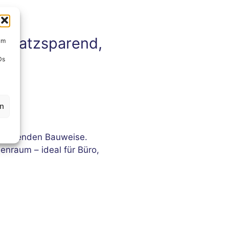
– platzsparend,
um
Ds
en
tzsparenden Bauweise.
enraum – ideal für Büro,