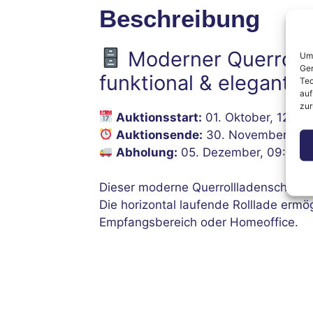
Beschreibung
Moderner Querrollla
Um 
Ger
funktional & elegant
Tec
auf
zur
Auktionsstart:
01. Oktober, 12:00
Auktionsende:
30. November, 12:
Abholung:
05. Dezember, 09:00–1
Dieser moderne Querrollladenschrank 
Die horizontal laufende Rolllade ermö
Empfangsbereich oder Homeoffice.