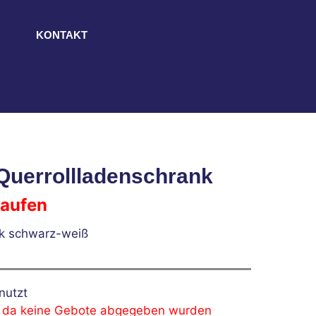
KONTAKT
Querrollladenschrank
laufen
nk schwarz-weiß
nutzt
, da keine Gebote abgegeben wurden