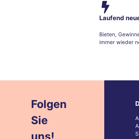
Laufend neu
Bieten, Gewinn
immer wieder n
Folgen
D
Sie
A
A
uns!
S