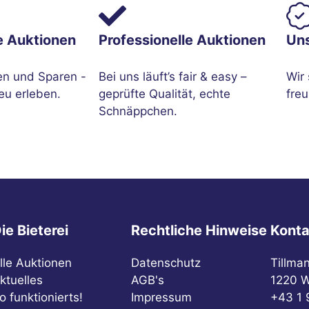
e Auktionen
Professionelle Auktionen
Un
en und Sparen -
Bei uns läuft’s fair & easy –
Wir 
eu erleben.
geprüfte Qualität, echte
freu
Schnäppchen.
ie Bieterei
Rechtliche Hinweise
Konta
lle Auktionen
Datenschutz
Tillma
ktuelles
AGB's
1220 W
o funktionierts!
Impressum
+43 1 