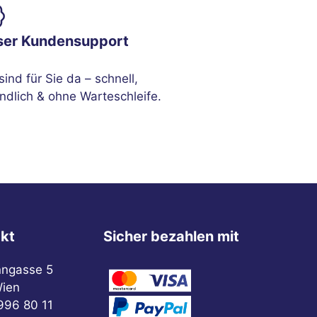
ser Kundensupport
sind für Sie da – schnell,
ndlich & ohne Warteschleife.
kt
Sicher bezahlen mit
nngasse 5
ien
996 80 11