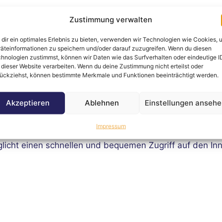
Zustimmung verwalten
denschrank mit silberner Front 
dir ein optimales Erlebnis zu bieten, verwenden wir Technologien wie Cookies, 
äteinformationen zu speichern und/oder darauf zuzugreifen. Wenn du diesen
hnologien zustimmst, können wir Daten wie das Surfverhalten oder eindeutige I
 dieser Website verarbeiten. Wenn du deine Zustimmung nicht erteilst oder
ückziehst, können bestimmte Merkmale und Funktionen beeinträchtigt werden.
 Uhr
00 Uhr
Akzeptieren
Ablehnen
Einstellungen anseh
2:00 Uhr
Impressum
überzeugt mit seiner silbernen Rollladenfront und pla
glicht einen schnellen und bequemen Zugriff auf den Inn