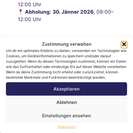
12:00 Uhr
Abholung:
30. Jänner 2026
, 09:00–
12:00 Uhr
Zustimmung verwalten
Um dir ein optimales Erlebnis zu bieten, verwenden wir Technologien wie
Cookies, um Geräteinformationen zu speichern und/oder darauf
zuzugreifen. Wenn du diesen Technologien zustimmst, können wir Daten
wie das Surfverhalten oder eindeutige IDs auf dieser Website verarbeiten.
Laufend neue
Professionelle
Wenn du deine Zustimmung nicht erteilst oder zurückziehst, können
bestimmte Merkmale und Funktionen beeinträchtigt werden.
Auktionen
Auktionen
Akzeptieren
Bieten, Gewinnen
Bei uns läuft’s fair &
Ablehnen
und Sparen - immer
easy – geprüfte
wieder neu erleben.
Qualität, echte
Einstellungen ansehen
Schnäppchen.
Impressum