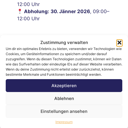
12:00 Uhr
Abholung:
30. Jänner 2026
, 09:00–
12:00 Uhr
Zustimmung verwalten
Um dir ein optimales Erlebnis zu bieten, verwenden wir Technologien wie
Cookies, um Geräteinformationen zu speichern und/oder darauf
zuzugreifen. Wenn du diesen Technologien zustimmst, können wir Daten
wie das Surfverhalten oder eindeutige IDs auf dieser Website verarbeiten.
Laufend neue
Professionelle
Wenn du deine Zustimmung nicht erteilst oder zurückziehst, können
bestimmte Merkmale und Funktionen beeinträchtigt werden.
Auktionen
Auktionen
Akzeptieren
Bieten, Gewinnen
Bei uns läuft’s fair &
Ablehnen
und Sparen - immer
easy – geprüfte
wieder neu erleben.
Qualität, echte
Einstellungen ansehen
Schnäppchen.
Impressum