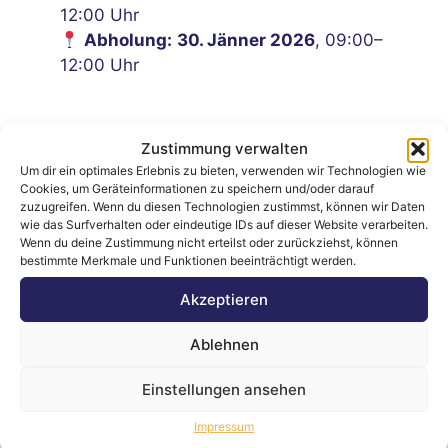
12:00 Uhr
Abholung:
30. Jänner 2026
, 09:00–
12:00 Uhr
Zustimmung verwalten
Um dir ein optimales Erlebnis zu bieten, verwenden wir Technologien wie
Cookies, um Geräteinformationen zu speichern und/oder darauf
zuzugreifen. Wenn du diesen Technologien zustimmst, können wir Daten
wie das Surfverhalten oder eindeutige IDs auf dieser Website verarbeiten.
Laufend neue
Professionelle
Wenn du deine Zustimmung nicht erteilst oder zurückziehst, können
bestimmte Merkmale und Funktionen beeinträchtigt werden.
Auktionen
Auktionen
Akzeptieren
Bieten, Gewinnen
Bei uns läuft’s fair &
Ablehnen
und Sparen - immer
easy – geprüfte
wieder neu erleben.
Qualität, echte
Einstellungen ansehen
Schnäppchen.
Impressum