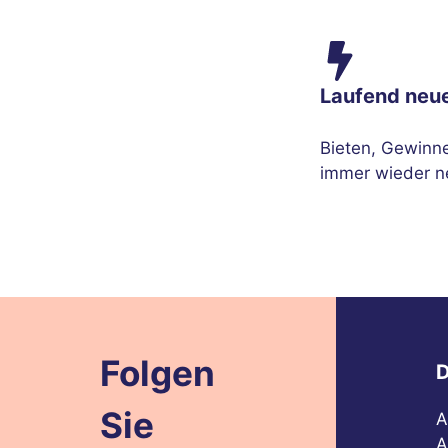
Laufend neu
Bieten, Gewinn
immer wieder n
Folgen
D
Sie
A
A