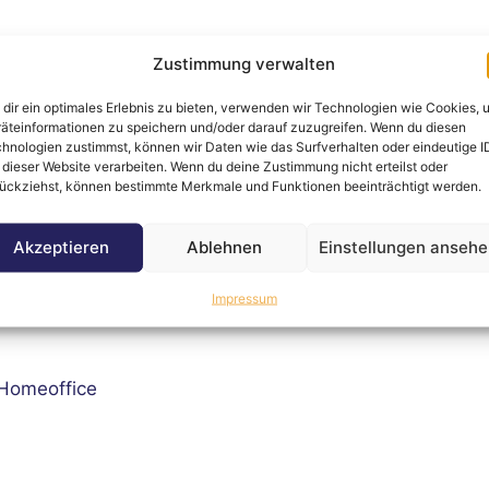
Zustimmung verwalten
dir ein optimales Erlebnis zu bieten, verwenden wir Technologien wie Cookies, 
 12:00 Uhr
äteinformationen zu speichern und/oder darauf zuzugreifen. Wenn du diesen
00–12:00 Uhr
hnologien zustimmst, können wir Daten wie das Surfverhalten oder eindeutige I
 dieser Website verarbeiten. Wenn du deine Zustimmung nicht erteilst oder
ückziehst, können bestimmte Merkmale und Funktionen beeinträchtigt werden.
ebrauchten A4 Ordnern (Standardgröße, 80 mm Rückenbre
Akzeptieren
Ablehnen
Einstellungen anseh
Impressum
 Homeoffice