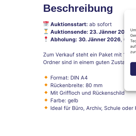
Beschreibung
Auktionsstart:
ab sofort
Um 
Auktionsende:
23. Jänner 2026
,
Ger
Abholung:
30. Jänner 2026
, 09:
Tec
auf
zur
Zum Verkauf steht ein Paket mit 12 g
Ordner sind in einem guten Zustand.
Format: DIN A4
Rückenbreite: 80 mm
Mit Griffloch und Rückenschild
Farbe: gelb
Ideal für Büro, Archiv, Schule oder