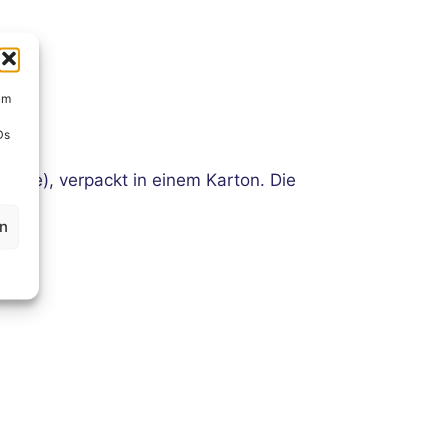
um
Ds
ite), verpackt in einem Karton. Die
en