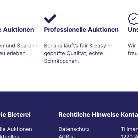
e Auktionen
Professionelle Auktionen
Un
en und Sparen -
Bei uns läuft’s fair & easy –
Wir 
eu erleben.
geprüfte Qualität, echte
freu
Schnäppchen.
ie Bieterei
Rechtliche Hinweise
Konta
lle Auktionen
Datenschutz
Tillma
ktuelles
AGB's
1220 W