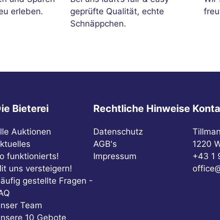
eu erleben.
geprüfte Qualität, echte
freu
Schnäppchen.
ie Bieterei
Rechtliche Hinweise
Konta
lle Auktionen
Datenschutz
Tillma
ktuelles
AGB's
1220 W
o funktionierts!
Impressum
+43 1 
it uns versteigern!
office@
äufig gestellte Fragen -
AQ
nser Team
nsere 10 Gebote