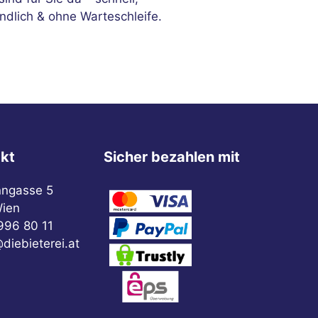
ndlich & ohne Warteschleife.
kt
Sicher bezahlen mit
nngasse 5
ien
996 80 11
diebieterei.at