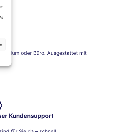
um
Ds
en
 Studium oder Büro. Ausgestattet mit
ser Kundensupport
sind für Sie da – schnell,