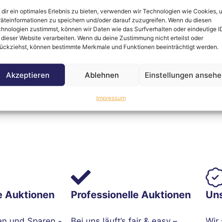
dir ein optimales Erlebnis zu bieten, verwenden wir Technologien wie Cookies, 
äteinformationen zu speichern und/oder darauf zuzugreifen. Wenn du diesen
hnologien zustimmst, können wir Daten wie das Surfverhalten oder eindeutige I
 dieser Website verarbeiten. Wenn du deine Zustimmung nicht erteilst oder
 Uhr
ückziehst, können bestimmte Merkmale und Funktionen beeinträchtigt werden.
00 Uhr
2:00 Uhr
Akzeptieren
Ablehnen
Einstellungen anseh
h mit großzügiger Arbeitsfläche – ideal für Homeoffice,
Impressum
gen Materialien.
e Auktionen
Professionelle Auktionen
Un
en und Sparen -
Bei uns läuft’s fair & easy –
Wir 