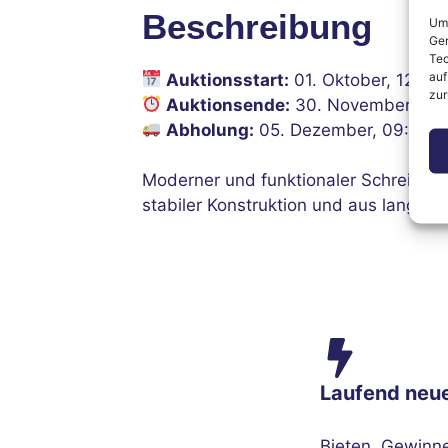
Beschreibung
Um 
Ger
Tec
auf
Auktionsstart:
01. Oktober, 12:00
zur
Auktionsende:
30. November, 12:
Abholung:
05. Dezember, 09:00–1
Moderner und funktionaler Schreibtisc
stabiler Konstruktion und aus langlebi
Laufend neu
Bieten, Gewinn