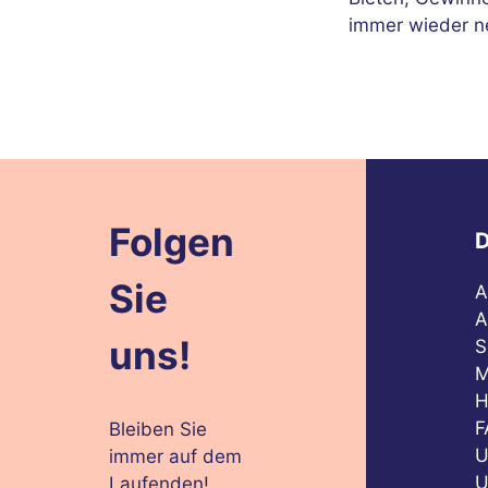
immer wieder n
Folgen
D
Sie
A
A
uns!
S
M
H
F
Bleiben Sie
U
immer auf dem
U
Laufenden!