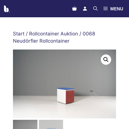
Zum
MENU
Inhalt
springen
Start
/
Rollcontainer Auktion
/ 0068
Neudörfler Rollcontainer