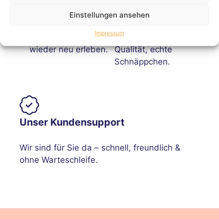
Einstellungen ansehen
Bieten, Gewinnen
Bei uns läuft’s fair &
Impressum
und Sparen - immer
easy – geprüfte
wieder neu erleben.
Qualität, echte
Schnäppchen.
Unser Kundensupport
Wir sind für Sie da – schnell, freundlich &
ohne Warteschleife.