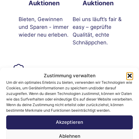
Auktionen
Auktionen
Bieten, Gewinnen
Bei uns läuft’s fair &
und Sparen - immer
easy – geprüfte
wieder neu erleben.
Qualität, echte
Schnäppchen.
Zustimmung verwalten
Unser Kundensupport
Um dir ein optimales Erlebnis zu bieten, verwenden wir Technologien wie
Cookies, um Geräteinformationen zu speichern und/oder darauf
zuzugreifen. Wenn du diesen Technologien zustimmst, können wir Daten
Wir sind für Sie da – schnell, freundlich &
wie das Surfverhalten oder eindeutige IDs auf dieser Website verarbeiten.
ohne Warteschleife.
Wenn du deine Zustimmung nicht erteilst oder zurückziehst, können
bestimmte Merkmale und Funktionen beeinträchtigt werden.
Akzeptieren
Ablehnen