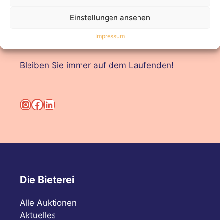
Einstellungen ansehen
Folgen Sie uns!
Impressum
Bleiben Sie immer auf dem Laufenden!
Instagram
Facebook
LinkedIn
Die Bieterei
Alle Auktionen
Aktuelles