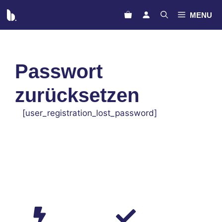
Zum
MENU
Inhalt
springen
Passwort
zurücksetzen
[user_registration_lost_password]