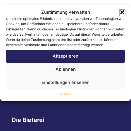
Zustimmung verwalten
Um dir ein optimales Erlebnis zu bieten, verwenden wir Technologien wie
Cookies, um Geräteinformationen zu speichern und/oder darauf
Folgen Sie uns!
zuzugreifen. Wenn du diesen Technologien zustimmst, können wir Daten
wie das Surfverhalten oder eindeutige IDs auf dieser Website verarbeiten.
Wenn du deine Zustimmung nicht erteilst oder zurückziehst, können
bestimmte Merkmale und Funktionen beeinträchtigt werden.
Bleiben Sie immer auf dem Laufenden!
Akzeptieren
Ablehnen
Instagram
Facebook
LinkedIn
Einstellungen ansehen
Impressum
Die Bieterei