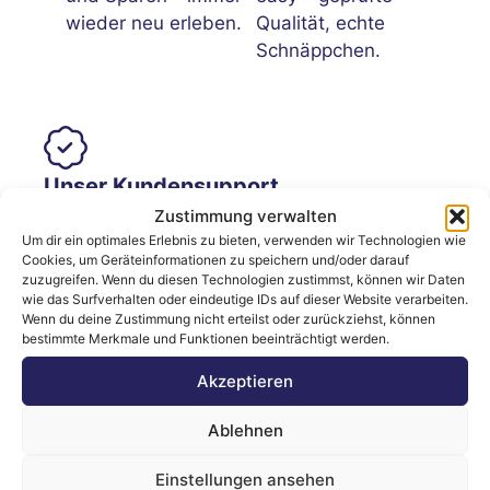
wieder neu erleben.
Qualität, echte
Schnäppchen.
Unser Kundensupport
Zustimmung verwalten
Um dir ein optimales Erlebnis zu bieten, verwenden wir Technologien wie
Wir sind für Sie da – schnell, freundlich &
Cookies, um Geräteinformationen zu speichern und/oder darauf
ohne Warteschleife.
zuzugreifen. Wenn du diesen Technologien zustimmst, können wir Daten
wie das Surfverhalten oder eindeutige IDs auf dieser Website verarbeiten.
Wenn du deine Zustimmung nicht erteilst oder zurückziehst, können
bestimmte Merkmale und Funktionen beeinträchtigt werden.
Akzeptieren
Ablehnen
Folgen Sie uns!
Einstellungen ansehen