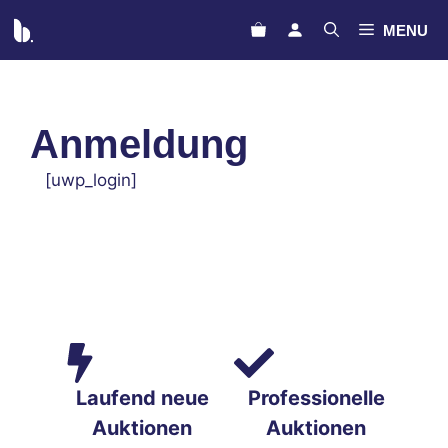
Zum
MENU
Inhalt
springen
Anmeldung
[uwp_login]
Laufend neue
Professionelle
Auktionen
Auktionen