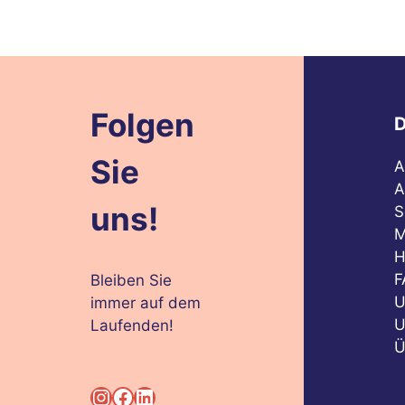
Folgen
D
Sie
A
A
uns!
S
M
H
F
Bleiben Sie
U
immer auf dem
U
Laufenden!
Ü
Instagram
Facebook
LinkedIn