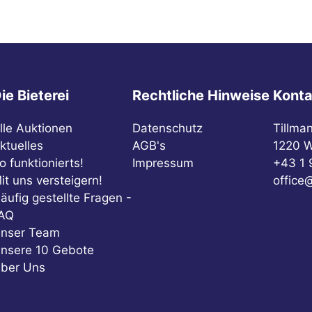
ie Bieterei
Rechtliche Hinweise
Konta
lle Auktionen
Datenschutz
Tillma
ktuelles
AGB's
1220 W
o funktionierts!
Impressum
+43 1 
it uns versteigern!
office@
äufig gestellte Fragen -
AQ
nser Team
nsere 10 Gebote
ber Uns