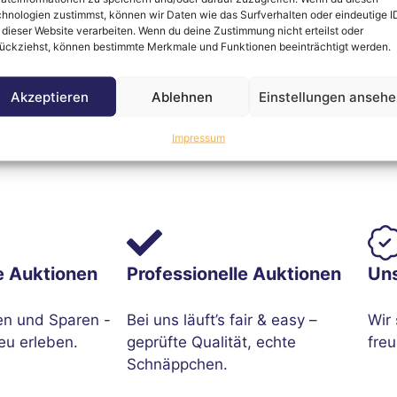
hnologien zustimmst, können wir Daten wie das Surfverhalten oder eindeutige I
 dieser Website verarbeiten. Wenn du deine Zustimmung nicht erteilst oder
 kompakten Organisationsbehälter
Gustav
.
ückziehst, können bestimmte Merkmale und Funktionen beeinträchtigt werden.
der im Homeoffice: Der Behälter überzeugt durch durch
Akzeptieren
Ablehnen
Einstellungen anseh
 harmonisch in moderne Arbeitsumgebungen ein und sorg
Impressum
e Auktionen
Professionelle Auktionen
Un
en und Sparen -
Bei uns läuft’s fair & easy –
Wir 
eu erleben.
geprüfte Qualität, echte
freu
Schnäppchen.