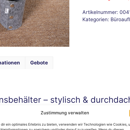
Artikelnummer:
004
Kategorien:
Büroauf
mationen
Gebote
sbehälter – stylisch & durchdac
Zustimmung verwalten
 Uhr
00 Uhr
dir ein optimales Erlebnis zu bieten, verwenden wir Technologien wie Cookies, 
2:00 Uhr
äteinformationen zu speichern und/oder darauf zuzugreifen. Wenn du diesen