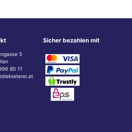
kt
Sicher bezahlen mit
nngasse 5
ien
996 80 11
diebieterei.at