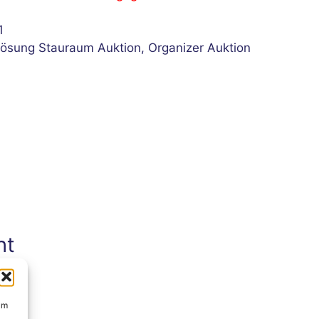
1
lösung Stauraum Auktion
,
Organizer Auktion
ht
um